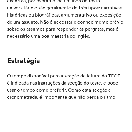
excertos, por exemplo, de um livro de texto
universitário e são geralmente de três tipos: narrativas
históricas ou biográficas, argumentativo ou exposição
de um assunto. Não é necessário conhecimento prévio
sobre os assuntos para responder às pergntas, mas é
necessário uma boa maestria do Inglês.
Estratégia
O tempo disponível para a secção de leitura do TEOFL
é indicada nas instruções da secção do teste, e pode
usar o tempo como preferir. Como esta secção é
cronometrada, é importante que não perca o ritmo
para que consiga ter tempo suficiente para ler todos os
textos e responder a todas as perguntas. As respostas
Teste o seu inglês
em branco no TOEFL são contadas como incorretas.