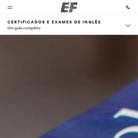
CERTIFICADOS E EXAMES DE INGLÊS
Um guia completo
Início
Programas
Escritórios
Sobre
Carreiras
nós
Bem-
Saiba tudo que
Encontre um
Junte-se a
vindo à
oferecemos
escritório
nós
Quem
EF
somos