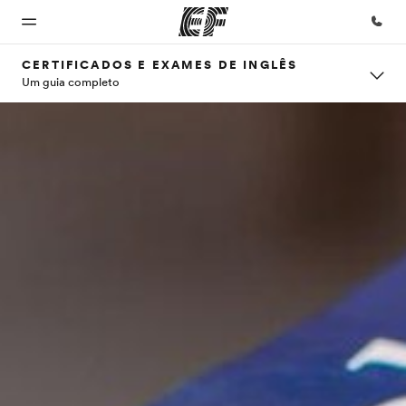
CERTIFICADOS E EXAMES DE INGLÊS
Um guia completo
Início
Programas
Escritórios
Sobre
Carreiras
nós
Bem-
Saiba tudo que
Encontre um
Junte-se a
vindo à
oferecemos
escritório
nós
Quem
EF
somos