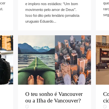
ecer
que
e imploro nos estádios: “Um bom
t.
rar
movimento pelo amor de Deus”.
segu
Isso foi dito pelo lendário jornalista
uruguaio Eduardo...
O teu sonho é Vancouver
Co
ou a IIha de Vancouver?
ci