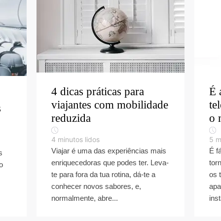
4 dicas práticas para
É 
viajantes com mobilidade
te
s
reduzida
o 
4
minutos lidos
5
m
Viajar é uma das experiências mais
É f
s
enriquecedoras que podes ter. Leva-
tor
o
te para fora da tua rotina, dá-te a
os 
conhecer novos sabores, e,
apa
normalmente, abre...
ins