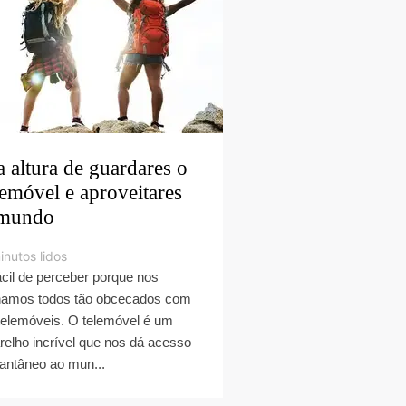
a altura de guardares o
lemóvel e aproveitares
mundo
inutos lidos
ácil de perceber porque nos
namos todos tão obcecados com
telemóveis. O telemóvel é um
relho incrível que nos dá acesso
tantâneo ao mun...