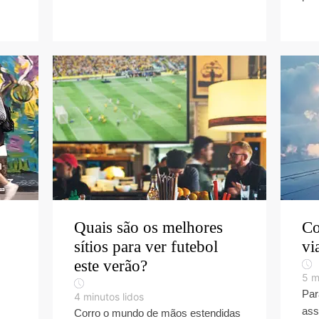
Quais são os melhores
Co
sítios para ver futebol
vi
este verão?
5
m
Par
4
minutos lidos
ass
Corro o mundo de mãos estendidas