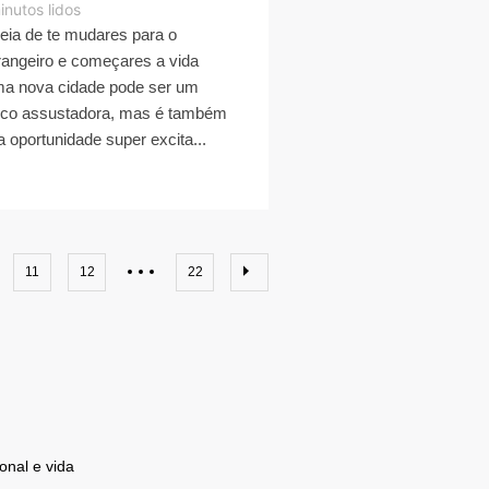
inutos lidos
deia de te mudares para o
rangeiro e começares a vida
a nova cidade pode ser um
co assustadora, mas é também
 oportunidade super excita...
11
12
22
onal e vida