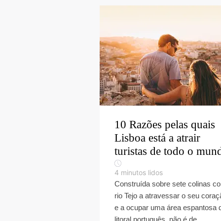
10 Razões pelas quais
Lisboa está a atrair
turistas de todo o mun
4
minutos lidos
Construída sobre sete colinas c
rio Tejo a atravessar o seu coraç
e a ocupar uma área espantosa 
litoral português, não é de