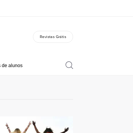
Revistas Grátis
bre nós
Carreiras
m somos
Junte-se a nós
 de alunos