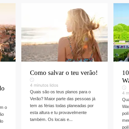
Como salvar o teu verão!
10
Wa
4
minutos lidos
do
Quais são os teus planos para o
4
m
Verão? Maior parte das pessoas já
Qua
tem as férias todas planeadas por
Was
om o
esta altura e tu provavelmente
pol
ão
também. Os locais e...
men
do
polí