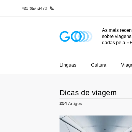
21 317 3470
Menu
As mais recen
sobre viagens,
Início
Progra
dadas pela E
Bem-vindo à EF
Saiba tud
oferece
Línguas
Cultura
Viag
Dicas de viagem
254
Artigos