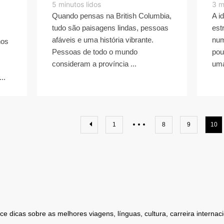
5
minutos lidos
3
m
Quando pensas na British Columbia,
A i
tudo são paisagens lindas, pessoas
est
afáveis e uma história vibrante.
num
nos
Pessoas de todo o mundo
pou
consideram a província ...
uma
..
1
8
9
10
 dicas sobre as melhores viagens, línguas, cultura, carreira internaci