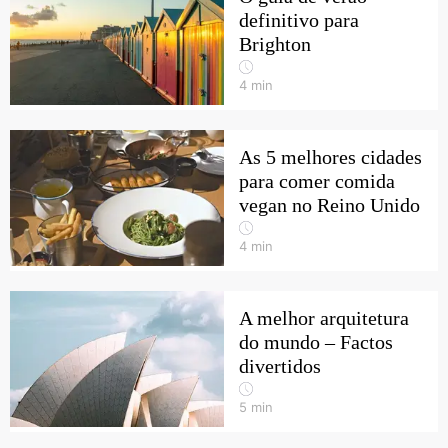
definitivo para
Brighton
4
min
As 5 melhores cidades
para comer comida
vegan no Reino Unido
4
min
A melhor arquitetura
do mundo – Factos
divertidos
5
min