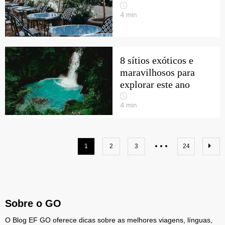
4
min
8 sítios exóticos e
maravilhosos para
explorar este ano
4
min
1
2
3
24
Sobre o GO
O Blog EF GO oferece dicas sobre as melhores viagens, línguas,