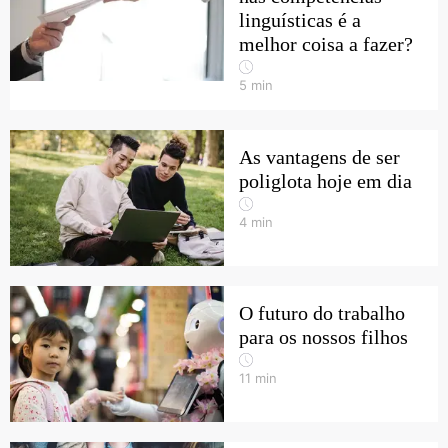
linguísticas é a
melhor coisa a fazer?
5
min
As vantagens de ser
poliglota hoje em dia
4
min
O futuro do trabalho
para os nossos filhos
11
min