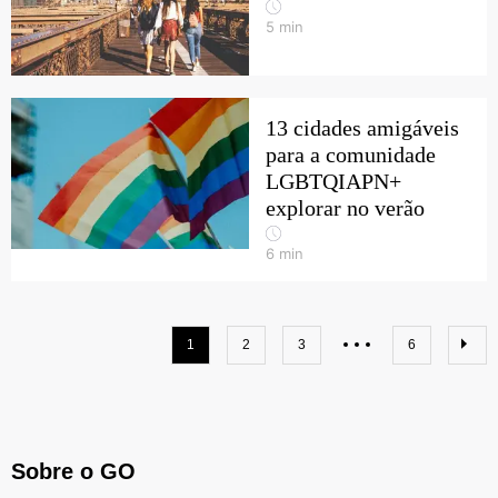
5
min
13 cidades amigáveis
para a comunidade
LGBTQIAPN+
explorar no verão
6
min
1
2
3
6
Sobre o GO