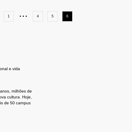
1
4
5
6
onal e vida
 anos, milhões de
va cultura. Hoje,
ais de 50 campus