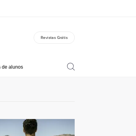
Revistas Grátis
bre nós
Carreiras
m somos
Junte-se a nós
 de alunos