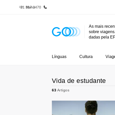
21 317 3470
Menu
As mais recen
sobre viagens,
Início
Progra
dadas pela E
Bem-vindo à EF
Saiba tud
oferece
Línguas
Cultura
Viag
Vida de estudante
63
Artigos