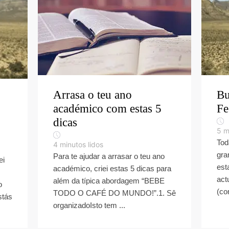
Arrasa o teu ano
Bu
académico com estas 5
Fe
dicas
5
m
Tod
4
minutos lidos
gra
Para te ajudar a arrasar o teu ano
ei
est
académico, criei estas 5 dicas para
act
além da típica abordagem “BEBE
o
(co
TODO O CAFÉ DO MUNDO!”.1. Sê
stás
organizadoIsto tem ...