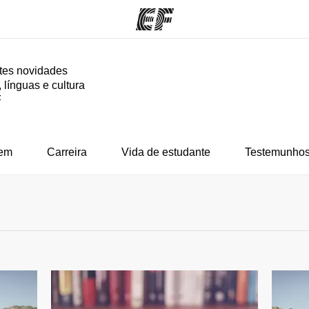
tes novidades
 línguas e cultura
mas
Escritórios
So
F
o que
Encontre um escritório
Que
mos
em
Carreira
Vida de estudante
Testemunhos