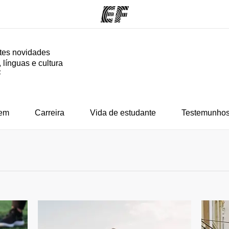
tes novidades
 línguas e cultura
mas
Escritórios
So
F
o que
Encontre um escritório
Que
mos
em
Carreira
Vida de estudante
Testemunhos