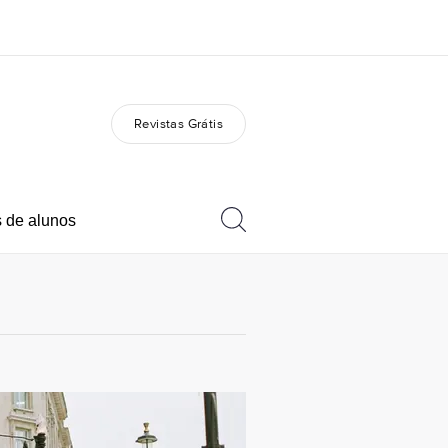
Revistas Grátis
bre nós
Carreiras
m somos
Junte-se a nós
 de alunos