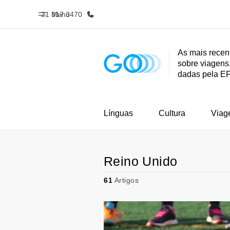
21 317 3470
Menu
As mais recen
sobre viagens,
Início
Progra
dadas pela E
Bem-vindo à EF
Saiba tud
oferece
Línguas
Cultura
Viag
Reino Unido
61
Artigos