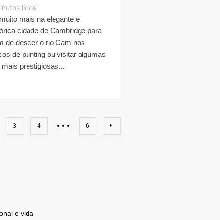
inutos lidos
muito mais na elegante e
tórica cidade de Cambridge para
m de descer o rio Cam nos
cos de punting ou visitar algumas
 mais prestigiosas...
3
4
6
onal e vida