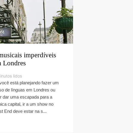
musicais imperdíveis
 Londres
inutos lidos
você está planejando fazer um
so de línguas em Londres ou
r dar uma escapada para a
nica capital, ir a um show no
t End deve estar na s...