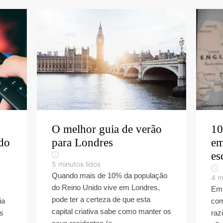
O melhor guia de verão
10
ido
para Londres
em
es
5
minutos lidos
Quando mais de 10% da população
4
m
do Reino Unido vive em Londres,
Emb
pode ter a certeza de que esta
ia
com
capital criativa sabe como manter os
is
raz