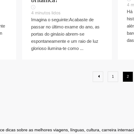
4
m
Há 
4
minutos lidos
his
Imagina o seguinte:Acabaste de
nte
alé
passar no último exame do ano, as
em
bar
portas do ginásio abrem-se
das
espontaneamente e um raio de luz
glorioso ilumina-te como ...
1
2
 dicas sobre as melhores viagens, línguas, cultura, carreira internaci