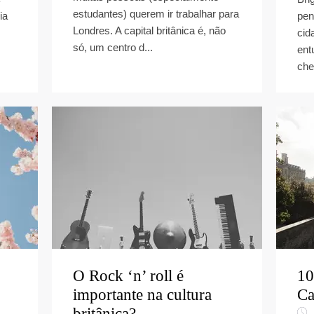
estudantes) querem ir trabalhar para
ia
pen
Londres. A capital britânica é, não
cid
só, um centro d...
ent
che
O Rock ‘n’ roll é
10
importante na cultura
Ca
britânica?