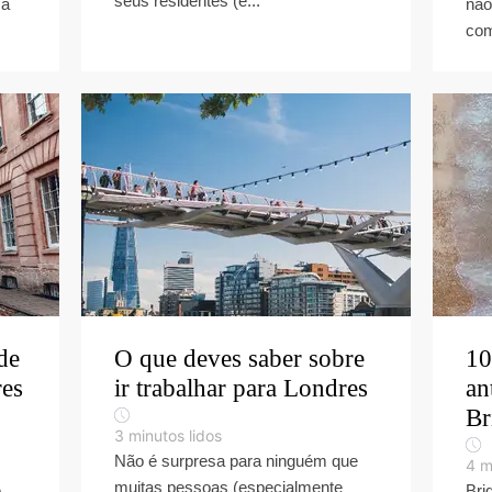
seus residentes (e...
ma
não
com
de
O que deves saber sobre
10
res
ir trabalhar para Londres
an
Br
3
minutos lidos
Não é surpresa para ninguém que
4
m
muitas pessoas (especialmente
e
Bri