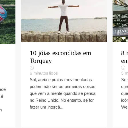
10 jóias escondidas em
8 
Torquay
em
6
minutos lidos
5
m
Sol, areia e praias movimentadas
Se 
podem não ser as primeiras coisas
cur
ade
que vêm à mente quando se pensa
que
 é
no Reino Unido. No entanto, se for
icô
fazer um intercâ...
Wes
um