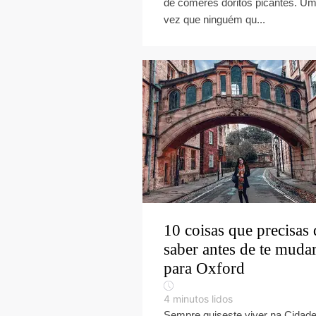
de comeres doritos picantes. U
vez que ninguém qu...
10 coisas que precisas 
saber antes de te muda
para Oxford
4
minutos lidos
Sempre quiseste viver na Cidad