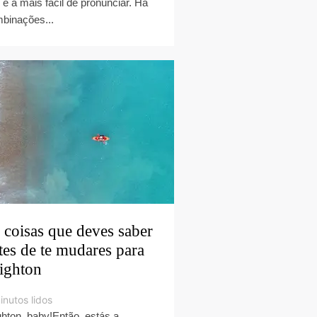
 é a mais fácil de pronunciar. Há
binações...
 coisas que deves saber
tes de te mudares para
ighton
inutos lidos
ghton, baby!Então, estás a