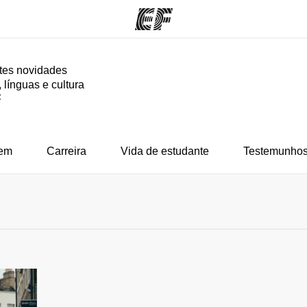
tes novidades
 línguas e cultura
mas
Escritórios
So
F
o que
Encontre um escritório
Que
mos
em
Carreira
Vida de estudante
Testemunhos