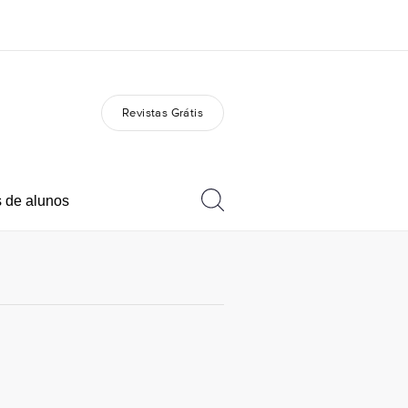
Revistas Grátis
bre nós
Carreiras
m somos
Junte-se a nós
 de alunos