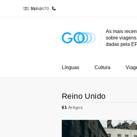
21 317 3470
Menu
As mais recen
sobre viagens,
Início
Progra
dadas pela E
Bem-vindo à EF
Saiba tud
oferece
Línguas
Cultura
Viag
Reino Unido
61
Artigos