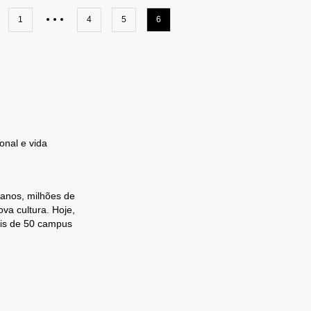
1
4
5
6
onal e vida
 anos, milhões de
va cultura. Hoje,
ais de 50 campus