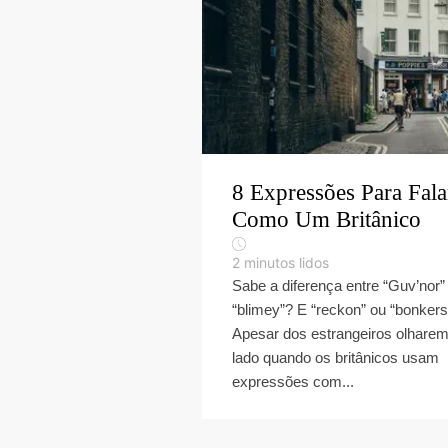
8 Expressões Para Fala
Como Um Britânico
2
minutos lidos
Sabe a diferença entre “Guv’nor”
“blimey”? E “reckon” ou “bonkers
Apesar dos estrangeiros olhare
lado quando os britânicos usam
expressões com...