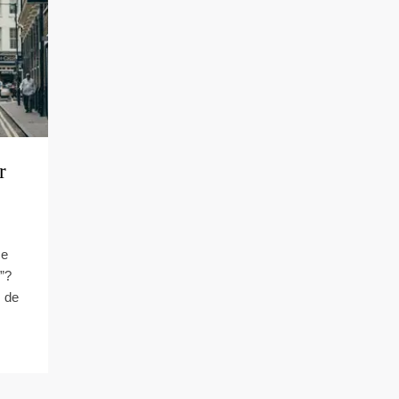
r
 e
”?
m de