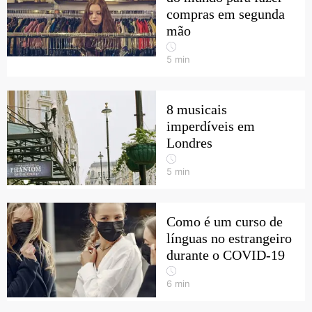
compras em segunda
mão
5
min
8 musicais
imperdíveis em
Londres
5
min
Como é um curso de
línguas no estrangeiro
durante o COVID-19
6
min