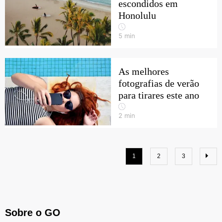
escondidos em
Honolulu
5
min
As melhores
fotografias de verão
para tirares este ano
2
min
1
2
3
Sobre o GO