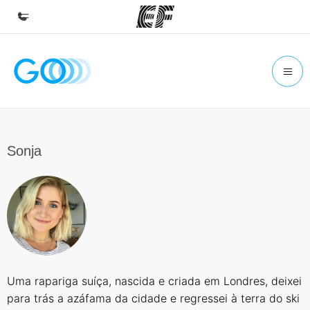
Início
Bem-vindo à EF
Programas
Saiba tudo que oferecemos
Sonja
Escritórios
Encontre um escritório
Sobre nós
Quem somos
Carreiras
Uma rapariga suíça, nascida e criada em Londres, deixei
Junte-se a nós
para trás a azáfama da cidade e regressei à terra do ski