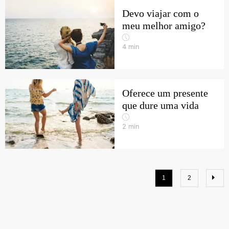
Devo viajar com o
meu melhor amigo?
4
min
Oferece um presente
que dure uma vida
2
min
1
2