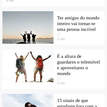
4
min
Ter amigos do mundo
inteiro vai tornar-te
uma pessoa incrível
5
min
É a altura de
guardares o telemóvel
e aproveitares o
mundo
5
min
15 sinais de que
estudaste fora com a