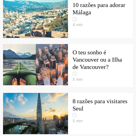
10 razões para adorar
Málaga
4
min
O teu sonho é
Vancouver ou a IIha
de Vancouver?
5
min
8 razões para visitares
Seul
5
min