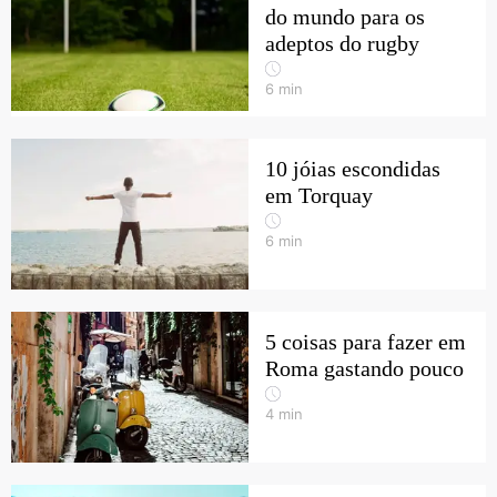
do mundo para os
adeptos do rugby
6
min
10 jóias escondidas
em Torquay
6
min
5 coisas para fazer em
Roma gastando pouco
4
min