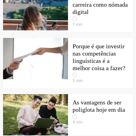
carreira como nómada
digital
7
min
Porque é que investir
nas competências
linguísticas é a
melhor coisa a fazer?
5
min
As vantagens de ser
poliglota hoje em dia
4
min