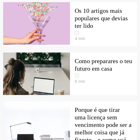
Os 10 artigos mais
populares que devias
ter lido
4
min
Como preparares o teu
futuro em casa
6
min
Porque é que tirar
uma licença sem
vencimento pode ser a
melhor coisa que já
fizeste – e como usá-