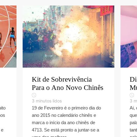
Kit de Sobrevivência
Di
Para o Ano Novo Chinês
M
3
minutos lidos
3
m
ito
19 de Fevereiro é o primeiro dia do
Ai,
nos
ano 2015 no calendário chinês e
que
marca o início da ano chinês de
pal
 e
4713. Se está pronto a juntar-se a
tan