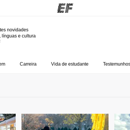
tes novidades
 línguas e cultura
mas
Escritórios
So
F
o que
Encontre um escritório
Que
mos
em
Carreira
Vida de estudante
Testemunhos