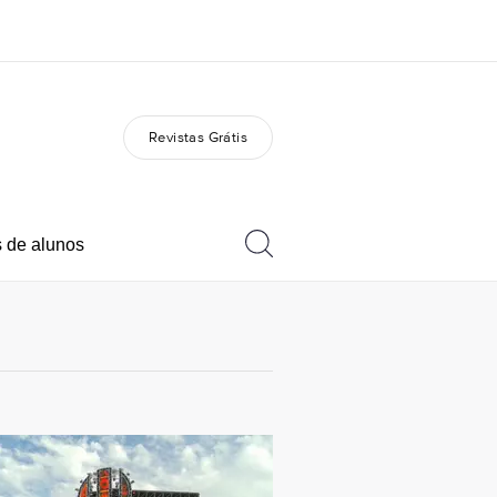
Revistas Grátis
bre nós
Carreiras
m somos
Junte-se a nós
 de alunos