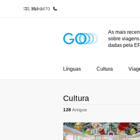
21 317 3470
Menu
As mais recen
sobre viagens,
Início
Progra
dadas pela E
Bem-vindo à EF
Saiba tud
oferece
Línguas
Cultura
Viag
Cultura
128
Artigos