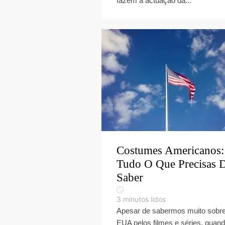
fazem a actuação da...
Costumes Americanos:
Tudo O Que Precisas 
Saber
3
minutos lidos
Apesar de sabermos muito sobr
EUA pelos filmes e séries, quan