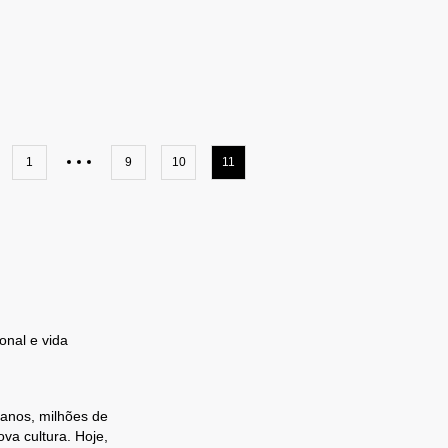
1
9
10
11
onal e vida
 anos, milhões de
va cultura. Hoje,