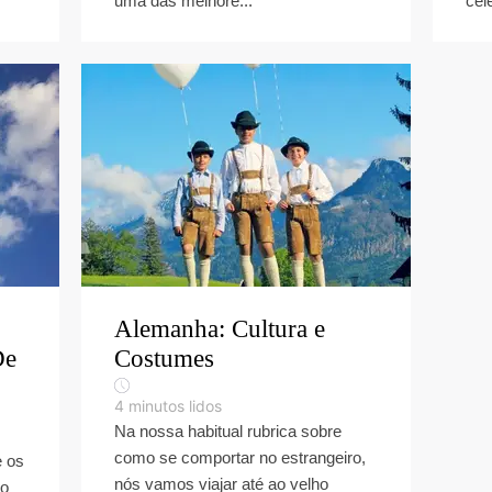
uma das melhore...
cel
Alemanha: Cultura e
De
Costumes
4
minutos lidos
Na nossa habitual rubrica sobre
como se comportar no estrangeiro,
e os
nós vamos viajar até ao velho
do