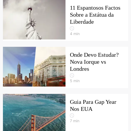
11 Espantosos Factos
Sobre a Estátua da
Liberdade
4
min
Onde Devo Estudar?
Nova Iorque vs
Londres
5
min
Guia Para Gap Year
Nos EUA
7
min