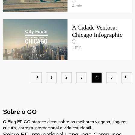
4
min
A Cidade Ventosa:
Chicago Infographic
1
min
1
2
3
4
5
Sobre o GO
O Blog EF GO oferece dicas sobre as melhores viagens, línguas,
cultura, carreira internacional e vida estudantil.
Sobre EF International Language Campuses