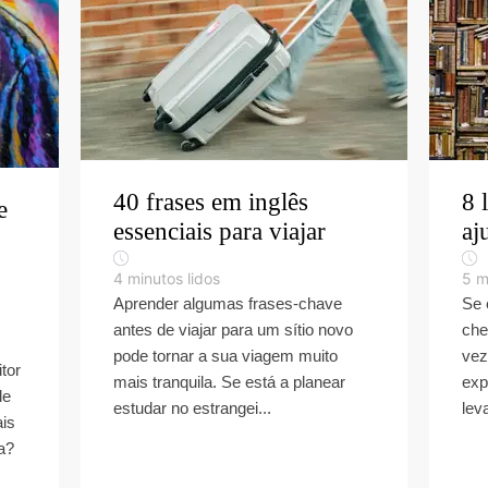
40 frases em inglês
8 
e
essenciais para viajar
aj
4
minutos lidos
5
m
Aprender algumas frases-chave
Se 
antes de viajar para um sítio novo
che
pode tornar a sua viagem muito
vez
tor
mais tranquila. Se está a planear
exp
le
estudar no estrangei...
lev
is
a?