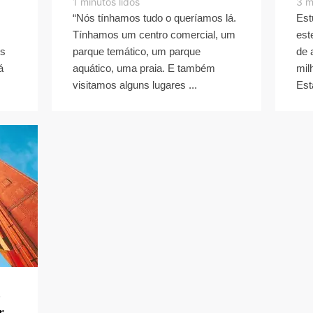
1
minutos lidos
3
m
“Nós tínhamos tudo o queríamos lá.
Est
Tínhamos um centro comercial, um
est
es
parque temático, um parque
de 
á
aquático, uma praia. E também
mil
visitamos alguns lugares ...
Est
s
r