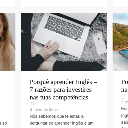
Porquê aprender Inglês –
Po
7 razões para investires
na
nas tuas competências
5
m
Est
4
minutos lidos
Ing
Nós sabemos que te estás a
sab
m só
perguntar se aprender Inglês é um