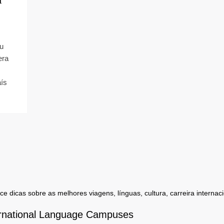
u
era
aís
 dicas sobre as melhores viagens, línguas, cultura, carreira internaci
rnational Language Campuses