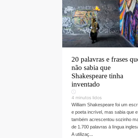
20 palavras e frases qu
não sabia que
Shakespeare tinha
inventado
4
minutos lidos
William Shakespeare foi um escri
e poeta incrível, mas sabia que e
também acrescentou sozinho ma
de 1.700 palavras à língua ingles
A utilizaç...