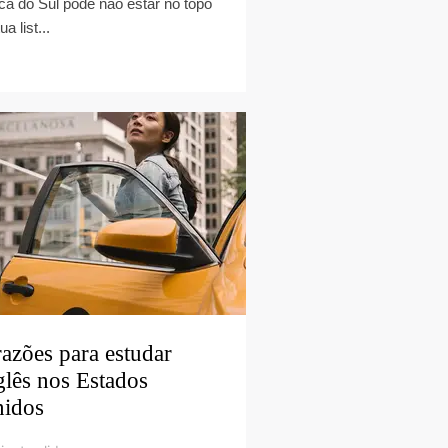
ica do Sul pode não estar no topo
ua list...
razões para estudar
glês nos Estados
idos