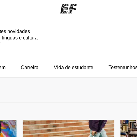
tes novidades
 línguas e cultura
mas
Escritórios
So
F
o que
Encontre um escritório
Que
mos
em
Carreira
Vida de estudante
Testemunhos