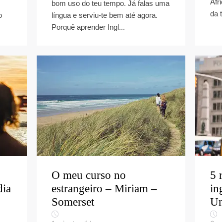
Áfr
bom uso do teu tempo. Já falas uma
da t
o
língua e serviu-te bem até agora.
Porquê aprender Ingl...
O meu curso no
5 
dia
estrangeiro – Miriam –
in
Somerset
Un