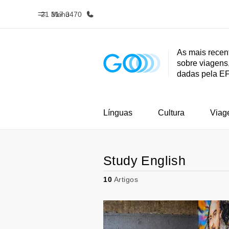
21 317 3470
Menu
As mais recen
sobre viagens,
Início
Progra
dadas pela E
Bem-vindo à EF
Saiba tud
oferece
Línguas
Cultura
Viag
Study English
10
Artigos