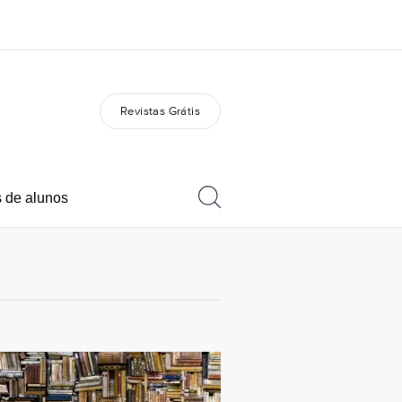
Revistas Grátis
bre nós
Carreiras
m somos
Junte-se a nós
 de alunos