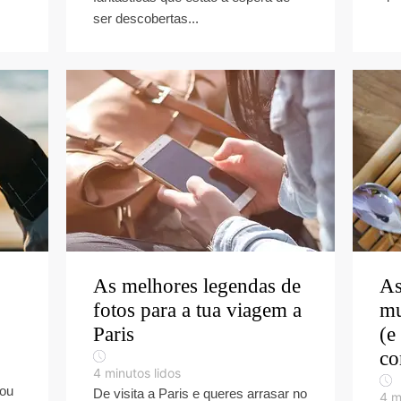
ser descobertas...
As melhores legendas de
As
fotos para a tua viagem a
mu
Paris
(e
co
4
minutos lidos
 ou
De visita a Paris e queres arrasar no
4
m