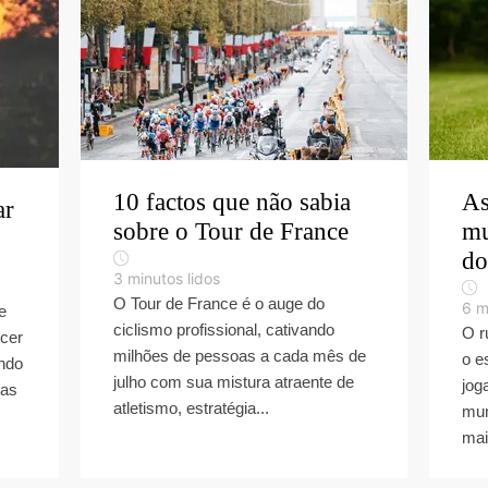
10 factos que não sabia
As
ar
sobre o Tour de France
mu
do
3
minutos lidos
O Tour de France é o auge do
6
m
e
ciclismo profissional, cativando
O r
cer
milhões de pessoas a cada mês de
o e
ando
julho com sua mistura atraente de
jog
Mas
atletismo, estratégia...
mun
mai