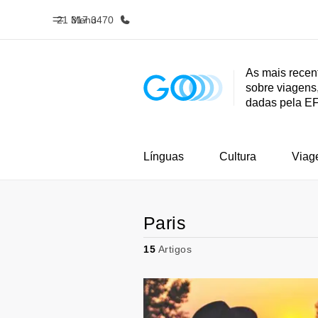
21 317 3470
Menu
As mais recen
sobre viagens,
Início
Progra
dadas pela E
Bem-vindo à EF
Saiba tud
oferece
Línguas
Cultura
Viag
Paris
15
Artigos