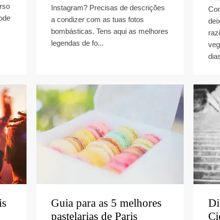
rso
Instagram? Precisas de descrições
Com
pode
a condizer com as tuas fotos
dei
bombásticas. Tens aqui as melhores
raz
legendas de fo...
veg
dia
is
Guia para as 5 melhores
Di
pastelarias de Paris
Ci