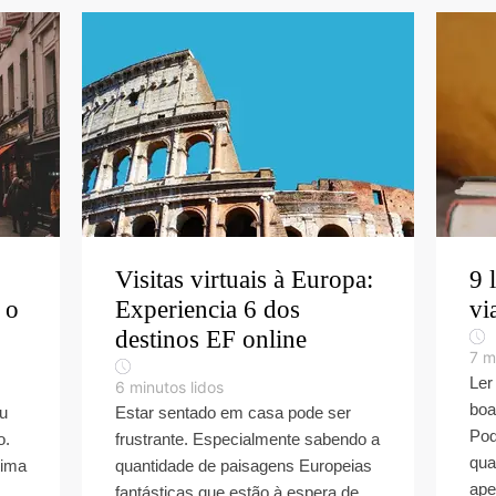
Visitas virtuais à Europa:
9 
 o
Experiencia 6 dos
vi
destinos EF online
7
m
Ler
6
minutos lidos
boa
u
Estar sentado em casa pode ser
Pod
o.
frustrante. Especialmente sabendo a
qua
tima
quantidade de paisagens Europeias
ape
fantásticas que estão à espera de