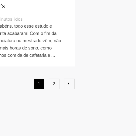
’s
inutos lidos
abéns, todo esse estudo e
rita acabaram! Com o fim da
enciatura ou mestrado vêm, não
mais horas de sono, como
os comida de cafetaria e ...
1
2