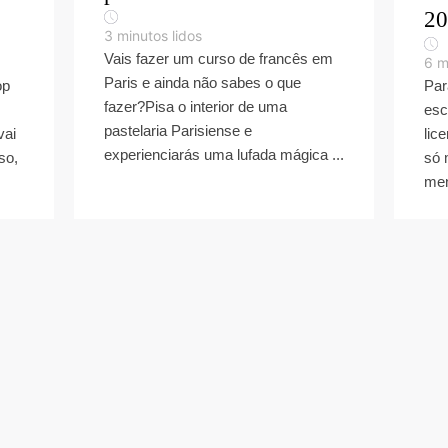
20
3
minutos lidos
Vais fazer um curso de francês em
6
m
Paris e ainda não sabes o que
op
Par
fazer?Pisa o interior de uma
esc
pastelaria Parisiense e
vai
lic
experienciarás uma lufada mágica ...
so,
só 
men