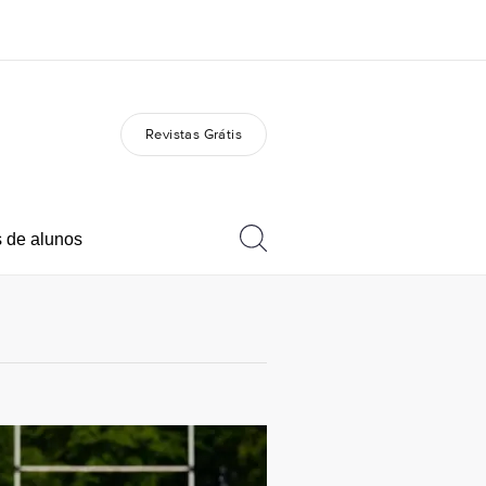
Revistas Grátis
bre nós
Carreiras
m somos
Junte-se a nós
 de alunos