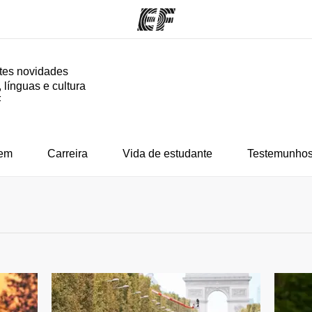
tes novidades
 línguas e cultura
mas
Escritórios
So
F
o que
Encontre um escritório
Que
mos
em
Carreira
Vida de estudante
Testemunhos