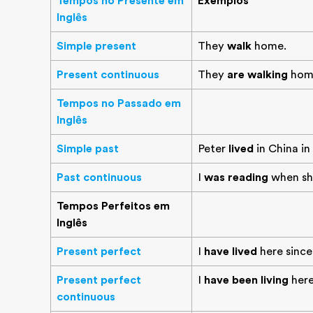
Tempos no Presente em
Exemplos
Inglês
Simple present
They
walk
home.
Present continuous
They
are walking
hom
Tempos no Passado em
Inglês
Simple past
Peter
lived
in China in
Past continuous
I
was reading
when she
Tempos Perfeitos em
Inglês
Present perfect
I
have lived
here since
Present perfect
I
have been living
here
continuous