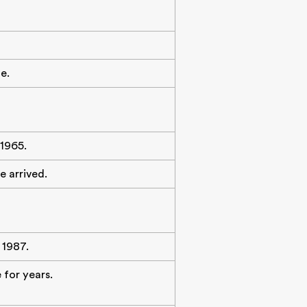
e.
 1965.
 arrived.
 1987.
 for years.