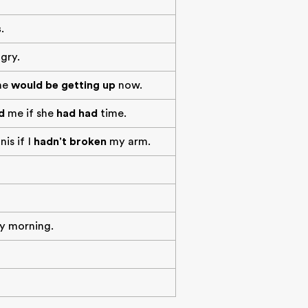
s
.
gry.
 he
would be getting up
now.
d
me if she
had had
time.
is if I
hadn't broken
my arm.
y morning.