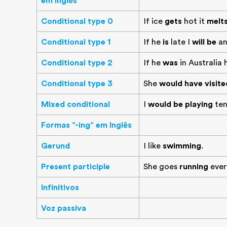
em Inglês
Conditional type 0
If ice
gets
hot it
melt
Conditional type 1
If he
is
late I
will be
an
Conditional type 2
If he
was
in Australia
Conditional type 3
She
would have visite
Mixed conditional
I
would be playing
tenn
Formas "-ing" em Inglês
Gerund
I like
swimming
.
Present participle
She goes
running
ever
Infinitivos
Voz passiva