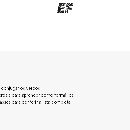
mas
Escritórios
So
o que
Encontre um escritório
Que
mos
e conjugar os verbos
rbais para aprender como formá-los
sses para conferir a lista completa