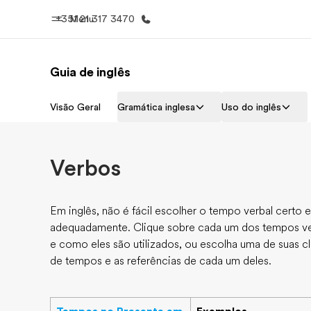
+351 21 317 3470
Menu
Guia de inglês
Início
Progra
Visão Geral
Gramática inglesa
Uso do inglês
Bem-vindo à EF
Saiba tud
oferece
Verbos
Em inglês, não é fácil escolher o tempo verbal certo 
adequadamente. Clique sobre cada um dos tempos ve
e como eles são utilizados, ou escolha uma de suas cla
de tempos e as referências de cada um deles.