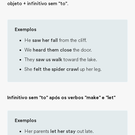
objeto + infinitivo sem "to"
.
Exemplos
He
saw her fall
from the cliff.
We
heard them close
the door.
They
saw us walk
toward the lake.
She
felt the spider crawl
up her leg.
Infinitivo sem "to" após os verbos "make" e "let"
Exemplos
Her parents
let her stay
out late.