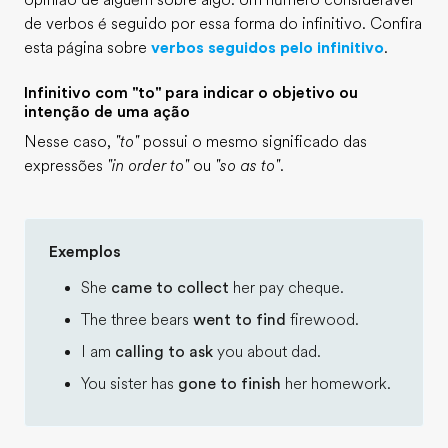
opinião de alguém sobre algo. Um número considerável
de verbos é seguido por essa forma do infinitivo. Confira
esta página sobre
verbos seguidos pelo infinitivo
.
Infinitivo com "to" para indicar o objetivo ou
intenção de uma ação
Nesse caso,
"to"
possui o mesmo significado das
expressões
"in order to"
ou
"so as to"
.
Exemplos
She
came to collect
her pay cheque.
The three bears
went to find
firewood.
I am
calling to ask
you about dad.
You sister has
gone to finish
her homework.