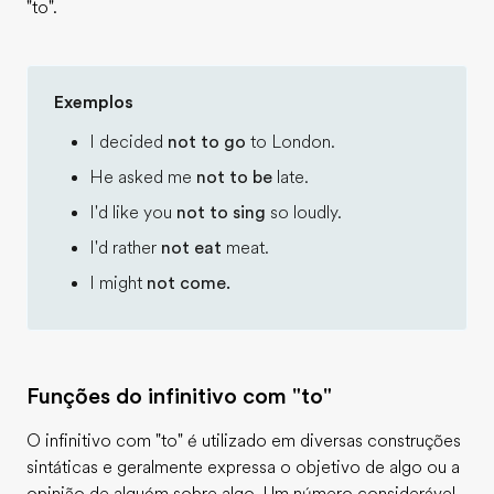
"to".
Exemplos
I decided
not to go
to London.
He asked me
not to be
late.
I'd like you
not to sing
so loudly.
I'd rather
not eat
meat.
I might
not come.
Funções do infinitivo com "to"
O infinitivo com "to" é utilizado em diversas construções
sintáticas e geralmente expressa o objetivo de algo ou a