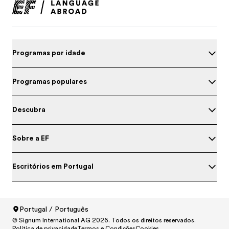
Programas por idade
Programas populares
Descubra
Sobre a EF
Escritórios em Portugal
Portugal / Português
© Signum International AG 2026. Todos os direitos reservados.
North America
/
Canada / English
Política de privacidade
Termos e Condições
Cookies