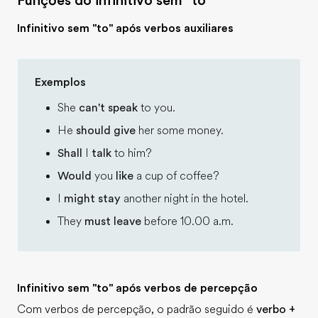
Funções do infinitivo sem "to"
Infinitivo sem "to" após verbos auxiliares
Exemplos
She
can't speak
to you.
He
should give
her some money.
Shall
I
talk
to him?
Would
you
like
a cup of coffee?
I
might stay
another night in the hotel.
They
must leave
before 10.00 a.m.
Infinitivo sem "to" após verbos de percepção
Com verbos de percepção, o padrão seguido é
verbo +