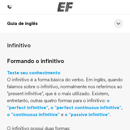
Guia de inglês
Início
Bem-vindo à EF
Infinitivo
Programas
Saiba tudo que oferecemos
Formando o infinitivo
Escritórios
Teste seu conhecimento
Encontre um escritório
O infinitivo é a forma básica do verbo. Em inglês, quando
falamos sobre o infinitivo, normalmente nos referimos ao
Sobre nós
"present infinitive", que é o mais utilizado. Existem,
Quem somos
entretanto, outras quatro formas para o infinitivo:
o
"perfect infinitive"
,
o "perfect continuous infinitive"
,
Carreiras
o "continuous infinitive"
e
o "passive infinitive"
.
Junte-se a nós
O infinitivo possui duas formas: