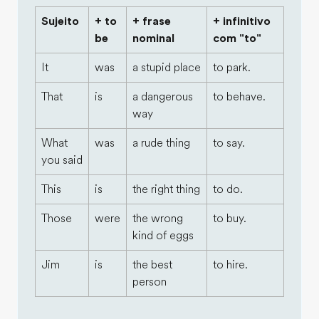
Sujeito
+ to
+ frase
+ infinitivo
be
nominal
com "to"
It
was
a stupid place
to park.
That
is
a dangerous
to behave.
way
What
was
a rude thing
to say.
you said
This
is
the right thing
to do.
Those
were
the wrong
to buy.
kind of eggs
Jim
is
the best
to hire.
person