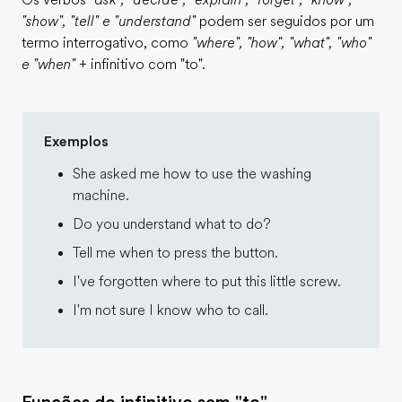
Os verbos
"ask", "decide", "explain", "forget", "know",
"show", "tell" e "understand"
podem ser seguidos por um
termo interrogativo, como
"where", "how", "what", "who"
e "when"
+ infinitivo com "to".
Exemplos
She asked me how to use the washing
machine.
Do you understand what to do?
Tell me when to press the button.
I've forgotten where to put this little screw.
I'm not sure I know who to call.