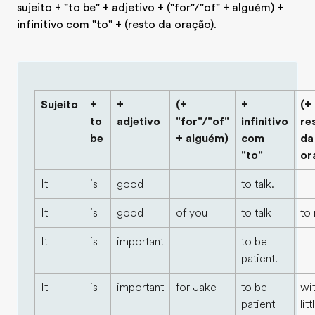
sujeito + "to be" + adjetivo + ("for"/"of" + alguém) +
infinitivo com "to" + (resto da oração)
.
Sujeito
+
+
(+
+
(+
to
adjetivo
"for"/"of"
infinitivo
re
be
+ alguém)
com
da
"to"
or
It
is
good
to talk.
It
is
good
of you
to talk
to
It
is
important
to be
patient.
It
is
important
for Jake
to be
wit
patient
litt