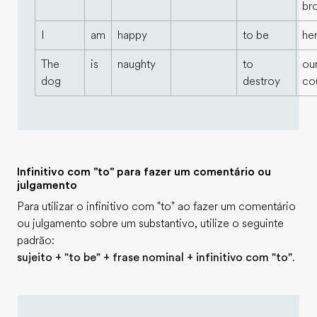
bro
I
am
happy
to be
her
The
is
naughty
to
ou
dog
destroy
co
Infinitivo com "to" para fazer um comentário ou
julgamento
Para utilizar o infinitivo com "to" ao fazer um comentário
ou julgamento sobre um substantivo, utilize o seguinte
padrão:
sujeito + "to be" + frase nominal + infinitivo com "to"
.