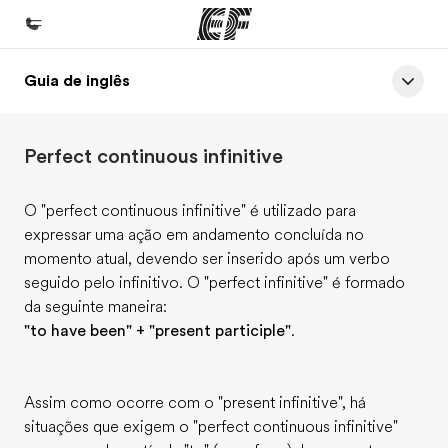
Guia de inglês
Início
Bem-vindo à EF
Perfect continuous infinitive
Programas
Saiba tudo que oferecemos
O "perfect continuous infinitive" é utilizado para
expressar uma ação em andamento concluída no
Escritórios
momento atual, devendo ser inserido após um verbo
Encontre um escritório
seguido pelo infinitivo. O "perfect infinitive" é formado
da seguinte maneira:
Sobre nós
"to have been" + "present participle"
.
Quem somos
Carreiras
Assim como ocorre com o "present infinitive", há
Junte-se a nós
situações que exigem o "perfect continuous infinitive"