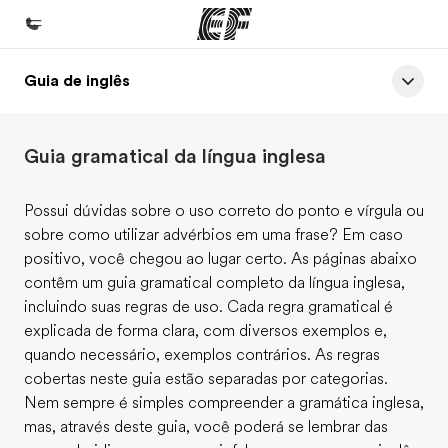
Guia de inglês
Início
Bem-vindo à EF
Guia gramatical da língua inglesa
Programas
Saiba tudo que oferecemos
Possui dúvidas sobre o uso correto do ponto e vírgula ou
sobre como utilizar advérbios em uma frase? Em caso
Escritórios
positivo, você chegou ao lugar certo. As páginas abaixo
Encontre um escritório
contêm um guia gramatical completo da língua inglesa,
incluindo suas regras de uso. Cada regra gramatical é
Sobre nós
explicada de forma clara, com diversos exemplos e,
Quem somos
quando necessário, exemplos contrários. As regras
cobertas neste guia estão separadas por categorias.
Carreiras
Nem sempre é simples compreender a gramática inglesa,
Junte-se a nós
mas, através deste guia, você poderá se lembrar das