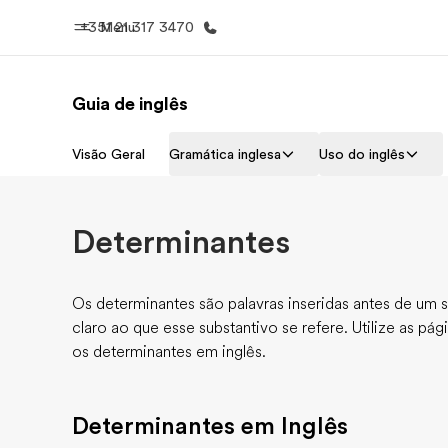
+351 21 317 3470
Menu
Guia de inglês
Início
Progra
Visão Geral
Gramática inglesa
Uso do inglês
Bem-vindo à EF
Saiba tud
oferece
Determinantes
Os determinantes são palavras inseridas antes de um 
claro ao que esse substantivo se refere. Utilize as pág
os determinantes em inglês.
Determinantes em Inglês