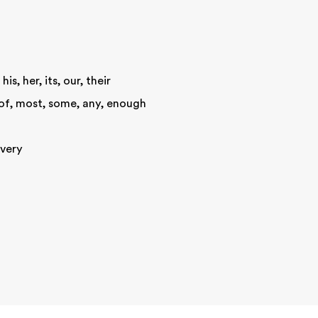
his, her, its, our, their
t of, most, some, any, enough
every