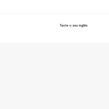
Teste o seu inglês
bre nós
Carreiras
m somos
Junte-se a nós