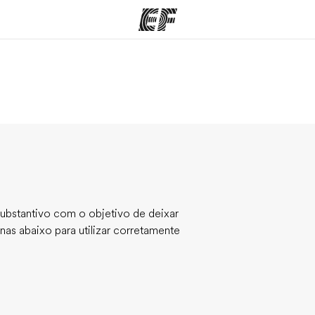
mas
Escritórios
So
o que
Encontre um escritório
Que
mos
substantivo com o objetivo de deixar
inas abaixo para utilizar corretamente