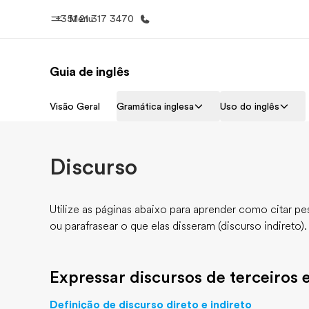
+351 21 317 3470
Menu
Guia de inglês
Início
Progra
Visão Geral
Gramática inglesa
Uso do inglês
Bem-vindo à EF
Saiba tud
oferece
Discurso
Utilize as páginas abaixo para aprender como citar pes
ou parafrasear o que elas disseram (discurso indireto).
Expressar discursos de terceiros 
Definição de discurso direto e indireto