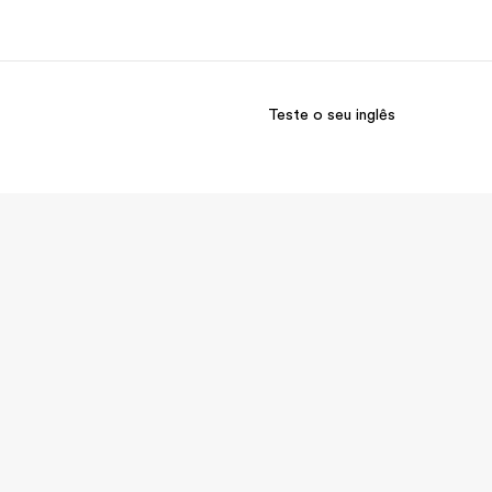
Teste o seu inglês
bre nós
Carreiras
m somos
Junte-se a nós