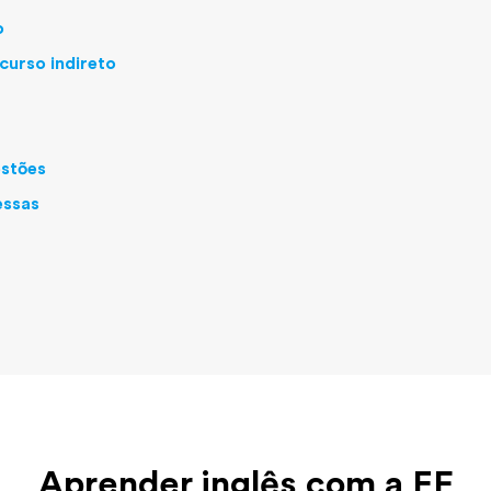
o
curso indireto
estões
essas
Aprender inglês com a EF