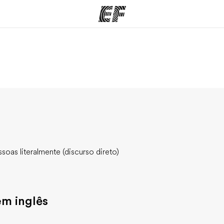
mas
Escritórios
So
o que
Encontre um escritório
Que
mos
soas literalmente (discurso direto)
em inglês