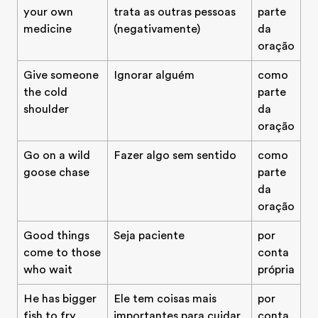
your own
trata as outras pessoas
parte
medicine
(negativamente)
da
oração
Give someone
Ignorar alguém
como
the cold
parte
shoulder
da
oração
Go on a wild
Fazer algo sem sentido
como
goose chase
parte
da
oração
Good things
Seja paciente
por
come to those
conta
who wait
própria
He has bigger
Ele tem coisas mais
por
fish to fry
importantes para cuidar
conta