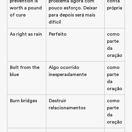
prevention is
problema agora com
conta
worth a pound
pouco esforço. Deixar
própria
of cure
para depois será mais
difícil
As right as rain
Perfeito
como
parte
da
oração
Bolt from the
Algo ocorrido
como
blue
inesperadamente
parte
da
oração
Burn bridges
Destruir
como
relacionamentos
parte
da
oração