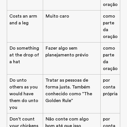
oração
Costs an arm
Muito caro
como
and a leg
parte
da
oração
Do something
Fazer algo sem
como
at the drop of
planejamento prévio
parte
a hat
da
oração
Do unto
Tratar as pessoas de
por
others as you
forma justa. Também
conta
would have
conhecido como "The
própria
them do unto
Golden Rule"
you
Don't count
Não conte com algo
por
your chickens
bom até que isso
conta