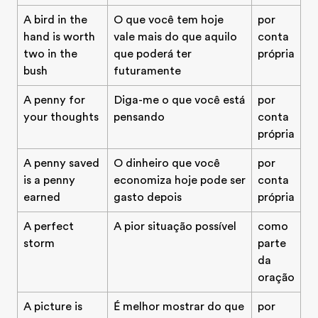
A bird in the
O que você tem hoje
por
hand is worth
vale mais do que aquilo
conta
two in the
que poderá ter
própria
bush
futuramente
A penny for
Diga-me o que você está
por
your thoughts
pensando
conta
própria
A penny saved
O dinheiro que você
por
is a penny
economiza hoje pode ser
conta
earned
gasto depois
própria
A perfect
A pior situação possível
como
storm
parte
da
oração
A picture is
É melhor mostrar do que
por