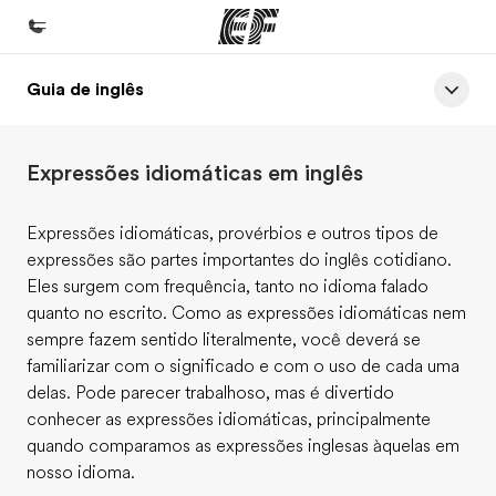
Guia de inglês
Início
Bem-vindo à EF
Expressões idiomáticas em inglês
Programas
Saiba tudo que oferecemos
Expressões idiomáticas, provérbios e outros tipos de
expressões são partes importantes do inglês cotidiano.
Escritórios
Eles surgem com frequência, tanto no idioma falado
Encontre um escritório
quanto no escrito. Como as expressões idiomáticas nem
sempre fazem sentido literalmente, você deverá se
Sobre nós
familiarizar com o significado e com o uso de cada uma
Quem somos
delas. Pode parecer trabalhoso, mas é divertido
conhecer as expressões idiomáticas, principalmente
Carreiras
quando comparamos as expressões inglesas àquelas em
Junte-se a nós
nosso idioma.