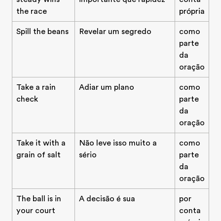
the race
própria
Spill the beans
Revelar um segredo
como
parte
da
oração
Take a rain
Adiar um plano
como
check
parte
da
oração
Take it with a
Não leve isso muito a
como
grain of salt
sério
parte
da
oração
The ball is in
A decisão é sua
por
your court
conta