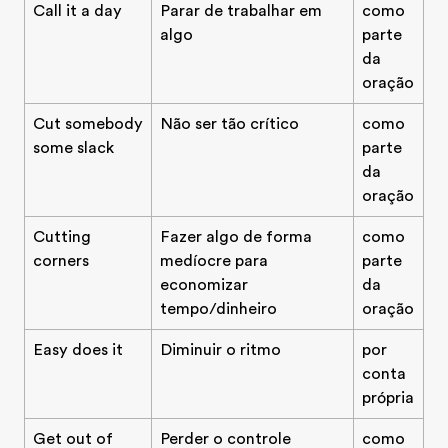
Call it a day
Parar de trabalhar em
como
algo
parte
da
oração
Cut somebody
Não ser tão crítico
como
some slack
parte
da
oração
Cutting
Fazer algo de forma
como
corners
medíocre para
parte
economizar
da
tempo/dinheiro
oração
Easy does it
Diminuir o ritmo
por
conta
própria
Get out of
Perder o controle
como