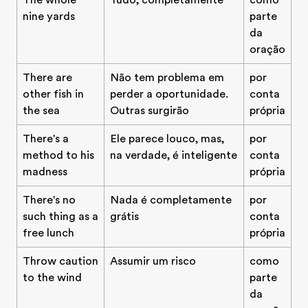
The whole
Tudo, completamente
como
nine yards
parte
da
oração
There are
Não tem problema em
por
other fish in
perder a oportunidade.
conta
the sea
Outras surgirão
própria
There's a
Ele parece louco, mas,
por
method to his
na verdade, é inteligente
conta
madness
própria
There's no
Nada é completamente
por
such thing as a
grátis
conta
free lunch
própria
Throw caution
Assumir um risco
como
to the wind
parte
da