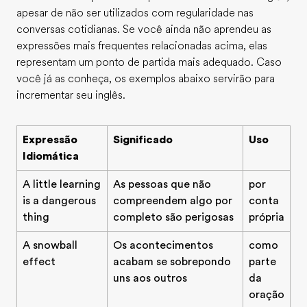
apesar de não ser utilizados com regularidade nas
conversas cotidianas. Se você ainda não aprendeu as
expressões mais frequentes relacionadas acima, elas
representam um ponto de partida mais adequado. Caso
você já as conheça, os exemplos abaixo servirão para
incrementar seu inglês.
Expressão
Significado
Uso
Idiomática
A little learning
As pessoas que não
por
is a dangerous
compreendem algo por
conta
thing
completo são perigosas
própria
A snowball
Os acontecimentos
como
effect
acabam se sobrepondo
parte
uns aos outros
da
oração