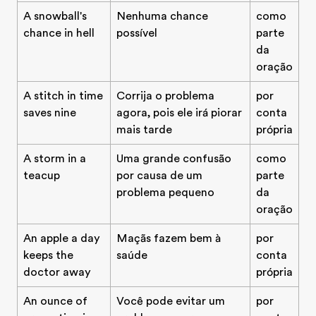
A snowball's
Nenhuma chance
como
chance in hell
possível
parte
da
oração
A stitch in time
Corrija o problema
por
saves nine
agora, pois ele irá piorar
conta
mais tarde
própria
A storm in a
Uma grande confusão
como
teacup
por causa de um
parte
problema pequeno
da
oração
An apple a day
Maçãs fazem bem à
por
keeps the
saúde
conta
doctor away
própria
An ounce of
Você pode evitar um
por