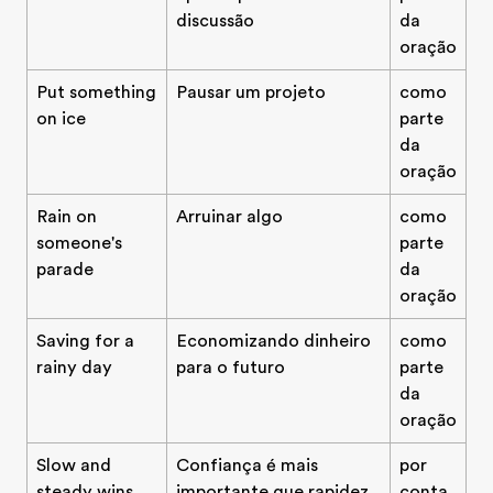
discussão
da
oração
Put something
Pausar um projeto
como
on ice
parte
da
oração
Rain on
Arruinar algo
como
someone's
parte
parade
da
oração
Saving for a
Economizando dinheiro
como
rainy day
para o futuro
parte
da
oração
Slow and
Confiança é mais
por
steady wins
importante que rapidez
conta