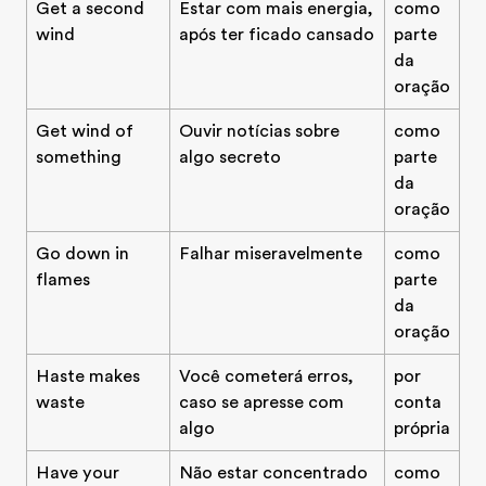
Get a second
Estar com mais energia,
como
wind
após ter ficado cansado
parte
da
oração
Get wind of
Ouvir notícias sobre
como
something
algo secreto
parte
da
oração
Go down in
Falhar miseravelmente
como
flames
parte
da
oração
Teste o seu inglês
Haste makes
Você cometerá erros,
por
waste
caso se apresse com
conta
algo
própria
Have your
Não estar concentrado
como