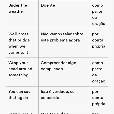
Under the
Doente
como
weather
parte
da
oração
We'll cross
Não vamos falar sobre
por
that bridge
este problema agora
conta
when we
própria
come to it
Wrap your
Compreender algo
como
head around
complicado
parte
something
da
oração
You can say
Isso é verdade, eu
por
that again
concordo
conta
própria