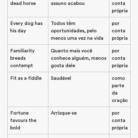
dead horse
assuno acabou
conta
própria
Every dog has
Todos têm
por
his day
oportunidades, pelo
conta
menos uma vez na vida
própria
Familiarity
Quanto mais você
por
breeds
conhece alguém, menos
conta
contempt
gosta dele
própria
Fit as a fiddle
Saudável
como
parte
da
oração
Fortune
Arrisque-se
por
favours the
conta
bold
própria