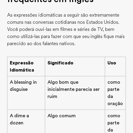
As expressões idiomáticas a seguir são extremamente
comuns nas conversas cotidianas nos Estados Unidos.
Você poderá ouvi-las em filmes e séries de TV, bem
como utilizá-las para fazer com que seu inglês fique mais
parecido ao dos falantes nativos.
Expressão
Significado
Uso
Idiomática
A blessing in
Algo bom que
como
disguise
inicialmente parecia ser
parte
ruim
da
oração
A dime a
Algo comum
como
dozen
parte
da