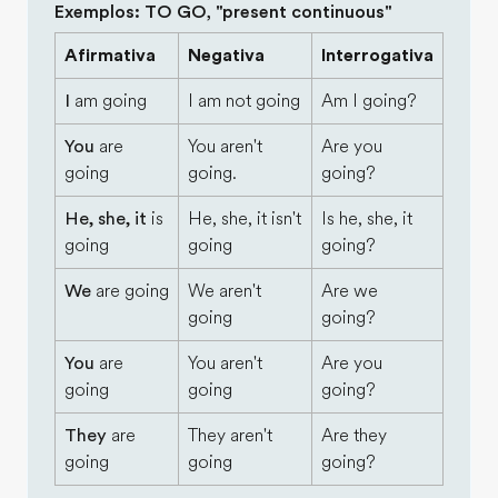
Exemplos: TO GO, "present continuous"
Afirmativa
Negativa
Interrogativa
I
am going
I am not going
Am I going?
You
are
You aren't
Are you
going
going.
going?
He, she, it
is
He, she, it isn't
Is he, she, it
going
going
going?
We
are going
We aren't
Are we
going
going?
You
are
You aren't
Are you
going
going
going?
They
are
They aren't
Are they
going
going
going?