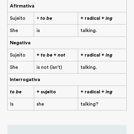
Afirmativa
Sujeito
+
to be
+ radical +
ing
She
is
talking.
Negativa
Sujeito
+
to be + not
+ radical +
ing
She
is not (isn't)
talking.
Interrogativa
to be
+ sujeito
+ radical +
ing
Is
she
talking?