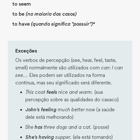
to seem
to be
(na maioria dos casos)
to have
(quando significa "possuir")
*
Exceções
Os verbos de percepção (see, hear, feel, taste,
smell) normalmente são utilizados com
can
:
I can
see...
Eles podem ser utilizados na forma
contínua, mas seu significado será diferente.
This coat
feels
nice and warm.
(sua
percepção sobre as qualidades do casaco)
John's feeling
much better now
(a saúde
dele está melhorando)
She
has
three dogs and a cat.
(posse)
She's having
supper.
(ela está tomando)