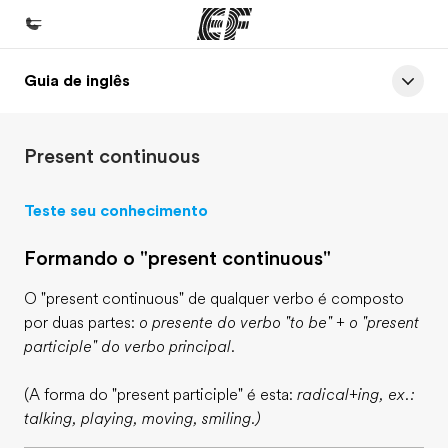
Guia de inglês
Início
Bem-vindo à EF
Present continuous
Programas
Saiba tudo que oferecemos
Teste seu conhecimento
Escritórios
Formando o "present continuous"
Encontre um escritório
O "present continuous" de qualquer verbo é composto
Sobre nós
por duas partes:
o presente do verbo "to be" + o "present
Quem somos
participle" do verbo principal.
Carreiras
(A forma do "present participle" é esta:
radical+ing, ex.:
Junte-se a nós
talking, playing, moving, smiling.)