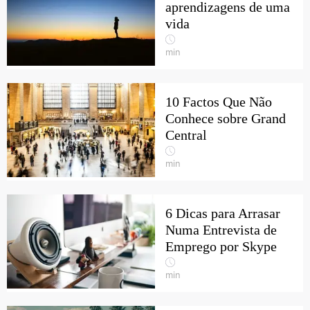
aprendizagens de uma
vida
min
10 Factos Que Não
Conhece sobre Grand
Central
min
6 Dicas para Arrasar
Numa Entrevista de
Emprego por Skype
min