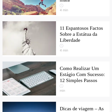
4
min
11 Espantosos Factos
Sobre a Estátua da
Liberdade
4
min
Como Realizar Um
Estágio Com Sucesso:
12 Simples Passos
min
Dicas de viagem – As