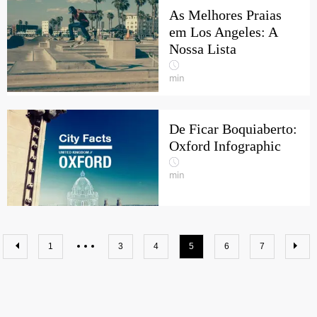
As Melhores Praias
em Los Angeles: A
Nossa Lista
min
De Ficar Boquiaberto:
Oxford Infographic
min
1
3
4
5
6
7