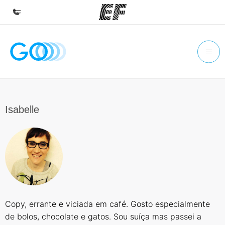
Início
Bem-vindo à EF
Programas
Saiba tudo que oferecemos
Isabelle
Escritórios
Encontre um escritório
Sobre nós
Quem somos
Carreiras
Copy, errante e viciada em café. Gosto especialmente
Junte-se a nós
de bolos, chocolate e gatos. Sou suíça mas passei a