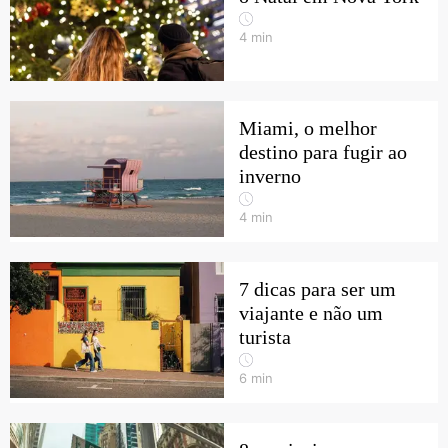
4
min
Miami, o melhor
destino para fugir ao
inverno
4
min
7 dicas para ser um
viajante e não um
turista
6
min