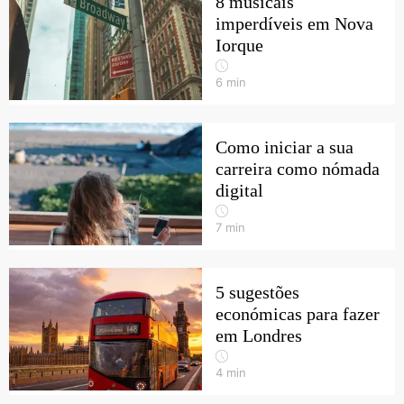
8 musicais
imperdíveis em Nova
Iorque
6
min
Como iniciar a sua
carreira como nómada
digital
7
min
5 sugestões
económicas para fazer
em Londres
4
min