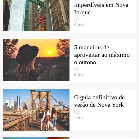
imperdíveis em Nova
Iorque
6
min
5 maneiras de
aproveitar ao máximo
o outono
6
min
O guia definitivo de
verão de Nova York
5
min