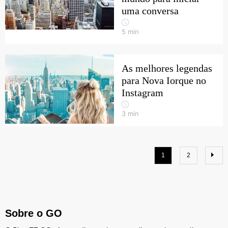
uma conversa
5
min
As melhores legendas
para Nova Iorque no
Instagram
3
min
1
2
Sobre o GO