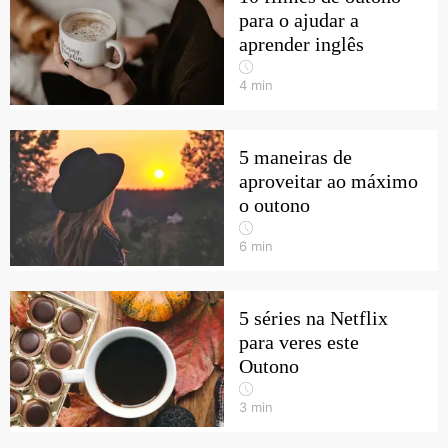
para o ajudar a
aprender inglês
4
min
5 maneiras de
aproveitar ao máximo
o outono
6
min
5 séries na Netflix
para veres este
Outono
3
min