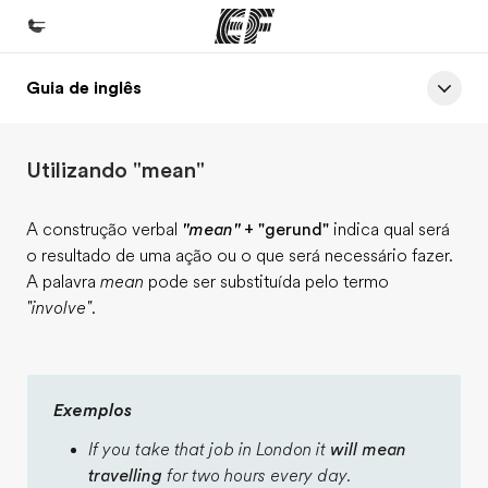
Guia de inglês
Início
Bem-vindo à EF
Utilizando "mean"
Programas
Saiba tudo que oferecemos
A construção verbal
"mean"
+ "gerund"
indica qual será
o resultado de uma ação ou o que será necessário fazer.
Escritórios
A palavra
mean
pode ser substituída pelo termo
Encontre um escritório
"involve"
.
Sobre nós
Quem somos
Exemplos
Carreiras
If you take that job in London it
will mean
Junte-se a nós
travelling
for two hours every day.