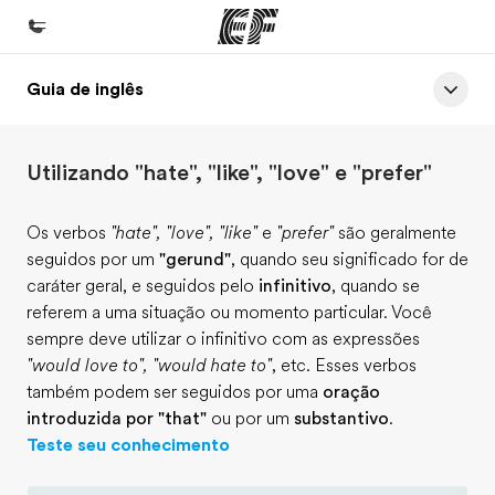
Guia de inglês
Início
Bem-vindo à EF
Utilizando "hate", "like", "love" e "prefer"
Programas
Saiba tudo que oferecemos
Os verbos
"hate", "love", "like"
e
"prefer"
são geralmente
seguidos por um
"gerund"
, quando seu significado for de
Escritórios
caráter geral, e seguidos pelo
infinitivo
, quando se
Encontre um escritório
referem a uma situação ou momento particular. Você
sempre deve utilizar o infinitivo com as expressões
Sobre nós
"would love to", "would hate to"
, etc. Esses verbos
Quem somos
também podem ser seguidos por uma
oração
introduzida por "that"
ou por um
substantivo
.
Carreiras
Teste seu conhecimento
Junte-se a nós