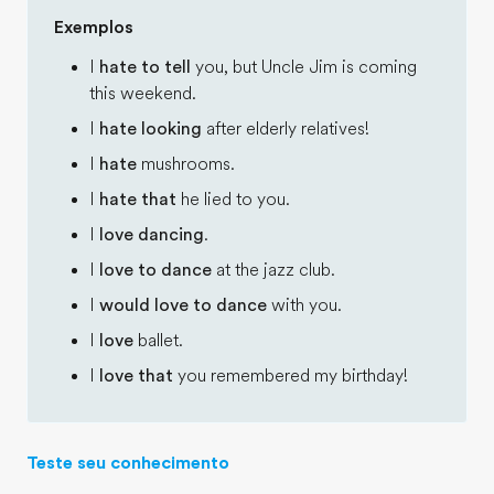
Exemplos
I
hate to tell
you, but Uncle Jim is coming
this weekend.
I
hate looking
after elderly relatives!
I
hate
mushrooms.
I
hate that
he lied to you.
I
love dancing
.
I
love to dance
at the jazz club.
I
would love to dance
with you.
I
love
ballet.
I
love that
you remembered my birthday!
Teste seu conhecimento