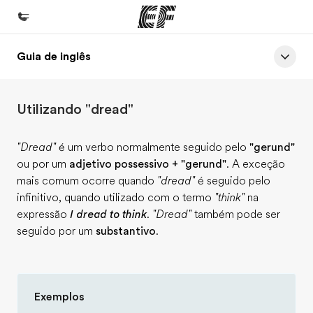
Guia de inglês
Início
Bem-vindo à EF
Utilizando "dread"
Programas
Saiba tudo que oferecemos
"Dread"
é um verbo normalmente seguido pelo
"gerund"
ou por um
adjetivo possessivo + "gerund"
. A exceção
Escritórios
mais comum ocorre quando
"dread"
é seguido pelo
Encontre um escritório
infinitivo, quando utilizado com o termo
"think"
na
expressão
I dread to think
.
"Dread"
também pode ser
Sobre nós
seguido por um
substantivo
.
Quem somos
Carreiras
Junte-se a nós
Exemplos