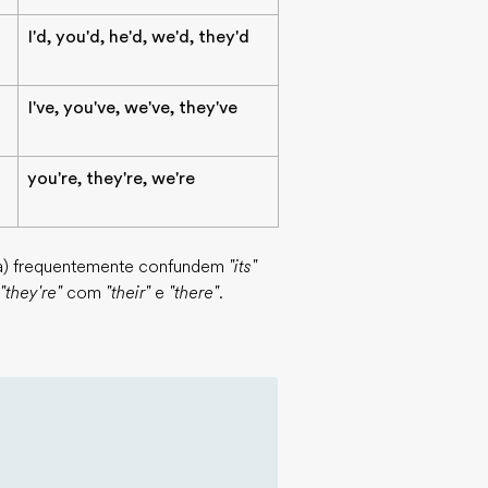
I'd, you'd, he'd, we'd, they'd
I've, you've, we've, they've
you're, they're, we're
lesa) frequentemente confundem
"its"
"they're"
com
"their"
e
"there"
.