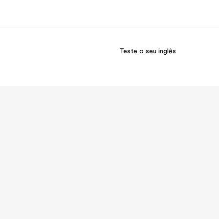
Teste o seu inglês
bre nós
Carreiras
m somos
Junte-se a nós