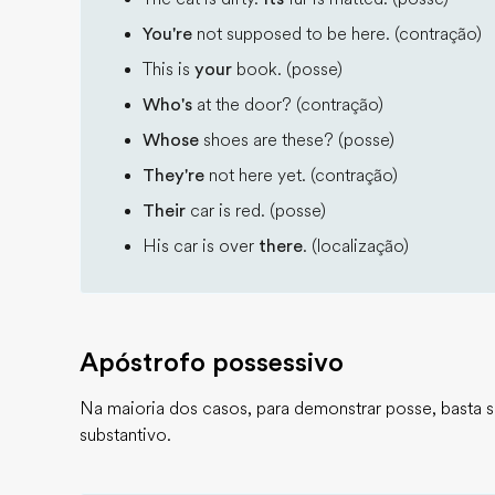
You're
not supposed to be here. (contração)
This is
your
book. (posse)
Who's
at the door? (contração)
Whose
shoes are these? (posse)
They're
not here yet. (contração)
Their
car is red. (posse)
His car is over
there
. (localização)
Apóstrofo possessivo
Na maioria dos casos, para demonstrar posse, basta si
substantivo.