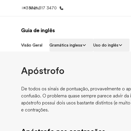
+351 21 317 3470
Menu
Guia de inglês
Início
Progra
Visão Geral
Gramática inglesa
Uso do inglês
Bem-vindo à EF
Saiba tud
oferece
Apóstrofo
De todos os sinais de pontuação, provavelmente o ap
confusão. O problema quase sempre parece advir da
apóstrofo possui dois usos bastante distintos (e muito
e contrações.