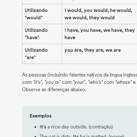
Utilizando
I would, you would, he would,
"would"
we would, they would
Utilizando
I have, you have, we have, they
"have"
have
Utilizando
you are, they are, we are
"are"
As pessoas (incluindo falantes nativos da língua ing
com
"it's"
,
"you're"
com
"your"
,
"who's"
com
"whose"
e
Observe as diferenças abaixo.
Exemplos
It's
a nice day outside. (contração)
The cat is dirty.
Its
fur is matted. (posse)