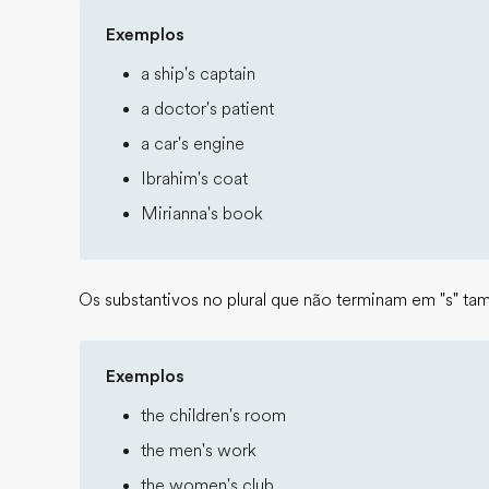
Exemplos
a ship's captain
a doctor's patient
a car's engine
Ibrahim's coat
Mirianna's book
Os substantivos no plural que não terminam em "s" ta
Exemplos
the children's room
the men's work
the women's club