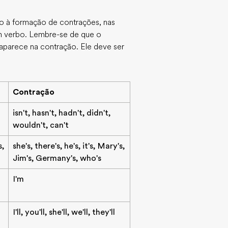
o à formação de contrações, nas
 verbo. Lembre-se de que o
saparece na contração. Ele deve ser
Contração
isn't, hasn't, hadn't, didn't,
wouldn't, can't
s,
she's, there's, he's, it's, Mary's,
Jim's, Germany's, who's
I'm
I'll, you'll, she'll, we'll, they'll