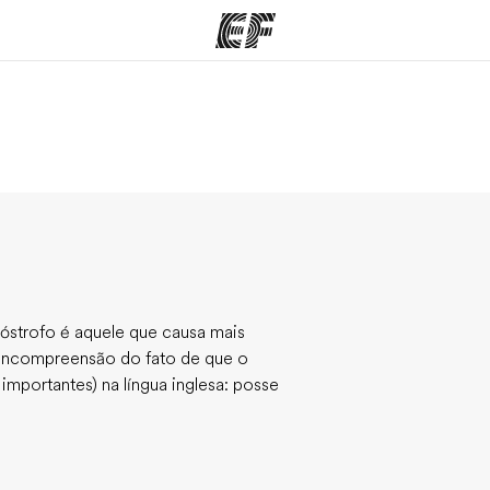
mas
Escritórios
So
o que
Encontre um escritório
Que
mos
óstrofo é aquele que causa mais
 incompreensão do fato de que o
 importantes) na língua inglesa: posse