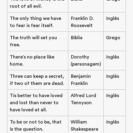
root of all evil.
The only thing we have
Franklin D.
Inglês
to fear is fear itself.
Roosevelt
The truth will set you
Bíblia
Grego
free.
There's no place like
Dorothy
Inglês
home.
(personagem)
Three can keep a secret,
Benjamin
Inglês
if two of them are dead.
Franklin
Tis better to have loved
Alfred Lord
Inglês
and lost than never to
Tennyson
have loved at all.
To be or not to be, that
William
Inglês
is the question.
Shakespeare