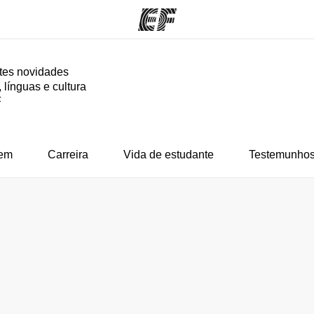
tes novidades
 línguas e cultura
mas
Escritórios
So
F
o que
Encontre um escritório
Que
mos
em
Carreira
Vida de estudante
Testemunhos