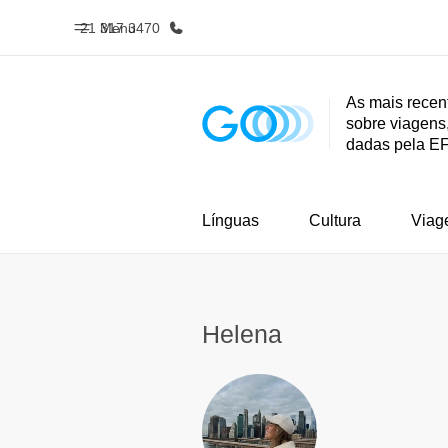
21 317 3470
Menu
As mais recen
sobre viagens,
Início
Progra
dadas pela E
Bem-vindo à EF
Saiba tud
oferece
Línguas
Cultura
Viag
Helena