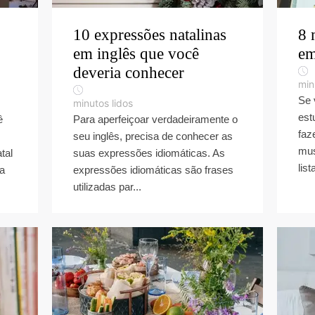
10 expressões natalinas
8 
em inglês que você
em
deveria conhecer
min
Se 
minutos lidos
est
ê
Para aperfeiçoar verdadeiramente o
faz
seu inglês, precisa de conhecer as
mus
tal
suas expressões idiomáticas. As
list
ma
expressões idiomáticas são frases
utilizadas par...