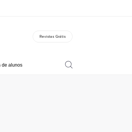
Revistas Grátis
bre nós
Carreiras
m somos
Junte-se a nós
 de alunos