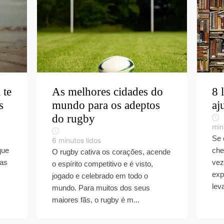
 te
As melhores cidades do
8 
s
mundo para os adeptos
aj
do rugby
min
Se 
6
minutos lidos
que
che
O rugby cativa os corações, acende
ças
vez
o espírito competitivo e é visto,
exp
jogado e celebrado em todo o
lev
mundo. Para muitos dos seus
maiores fãs, o rugby é m...