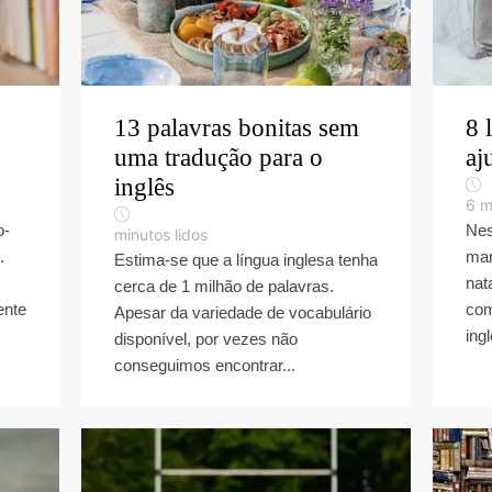
13 palavras bonitas sem
8 
uma tradução para o
aj
inglês
6
m
o-
Nes
minutos lidos
.
man
Estima-se que a língua inglesa tenha
nat
cerca de 1 milhão de palavras.
ente
com
Apesar da variedade de vocabulário
ing
disponível, por vezes não
conseguimos encontrar...