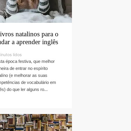
livros natalinos para o
udar a aprender inglês
inutos lidos
ta época festiva, que melhor
eira de entrar no espírito
alíno (e melhorar as suas
petências de vocabulário em
lês) do que ler alguns ro...