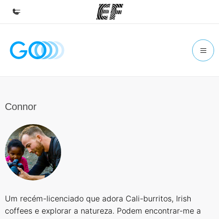
Início
Bem-vindo à EF
Programas
Saiba tudo que oferecemos
Connor
Escritórios
Encontre um escritório
Sobre nós
Quem somos
Carreiras
Um recém-licenciado que adora Cali-burritos, Irish
Junte-se a nós
coffees e explorar a natureza. Podem encontrar-me a