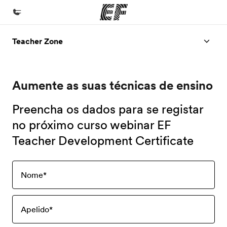
Teacher Zone
Início
Bem-vindo à EF
Aumente as suas técnicas de ensino
Programas
Saiba tudo que oferecemos
Preencha os dados para se registar
Escritórios
no próximo curso webinar EF
Teacher Development Certificate
Encontre um escritório
Sobre nós
Nome
*
Quem somos
Carreiras
Apelido
*
Junte-se a nós