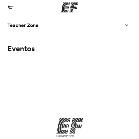
Teacher Zone
Início
Bem-vindo à EF
Eventos
Programas
Saiba tudo que oferecemos
Escritórios
Encontre um escritório
Sobre nós
Quem somos
Carreiras
Junte-se a nós