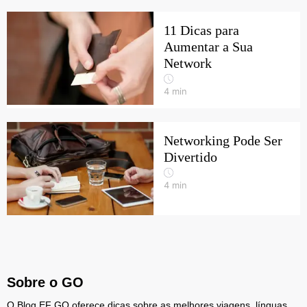
11 Dicas para
Aumentar a Sua
Network
4
min
Networking Pode Ser
Divertido
4
min
Sobre o GO
O Blog EF GO oferece dicas sobre as melhores viagens, línguas,