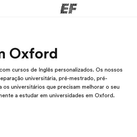
mas
Escritórios
So
m Oxford
o que
Encontre um escritório
Que
mos
com cursos de Inglês personalizados. Os nossos
paração universitária, pré-mestrado, pré-
 os universitários que precisam melhorar o seu
lmente a estudar em universidades em Oxford.