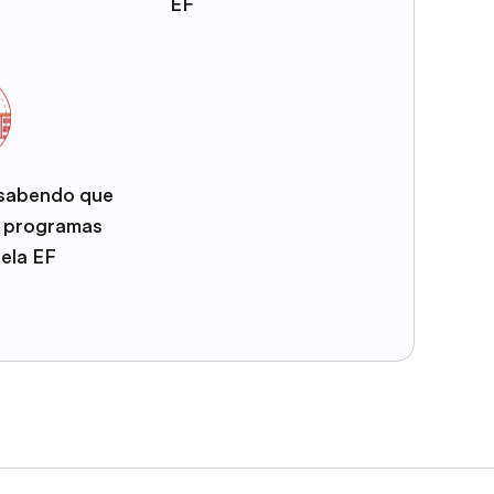
EF
 sabendo que
e programas
pela EF