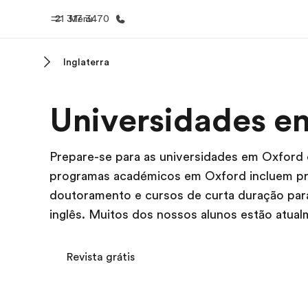
21 317 3470
Menu
Inglaterra
Início
Progra
Universidades e
Bem-vindo à EF
Saiba tud
oferece
Prepare-se para as universidades em Oxford 
programas académicos em Oxford incluem pre
doutoramento e cursos de curta duração para
inglês. Muitos dos nossos alunos estão atua
Revista grátis