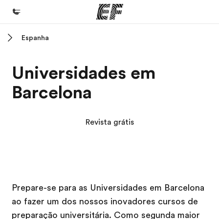
Espanha
Início
Bem-vindo à EF
Universidades em
Programas
Barcelona
Saiba tudo que oferecemos
Escritórios
Revista grátis
Encontre um escritório
Sobre nós
Quem somos
Campus EF
Campus EF
Campus EF
Campus EF
Carreiras
Prepare-se para as Universidades em Barcelona
ao fazer um dos nossos inovadores cursos de
Junte-se a nós
preparação universitária. Como segunda maior