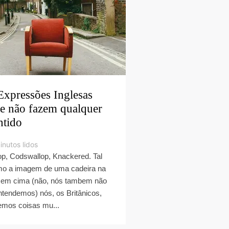
Expressões Inglesas
e não fazem qualquer
ntido
inutos lidos
op, Codswallop, Knackered. Tal
o a imagem de uma cadeira na
 em cima (não, nós tambem não
ntendemos) nós, os Britânicos,
emos coisas mu...