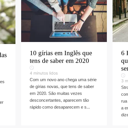
10 gírias em Inglês que
6 
das
tens de saber em 2020
qu
se
4
minutos lidos
Com um novo ano chega uma série
3
m
ões
de gírias novas, que tens de saber
Str
em 2020. São muitas vezes
com
desconcertantes, aparecem tão
rua
er
rápido como desaparecem e s...
a e
diz