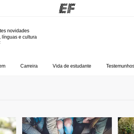
tes novidades
 línguas e cultura
mas
Escritórios
So
F
o que
Encontre um escritório
Que
mos
em
Carreira
Vida de estudante
Testemunhos