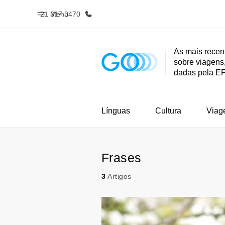
21 317 3470
Menu
As mais recen
sobre viagens,
Início
Progra
dadas pela E
Bem-vindo à EF
Saiba tud
oferece
Línguas
Cultura
Viag
Frases
3
Artigos