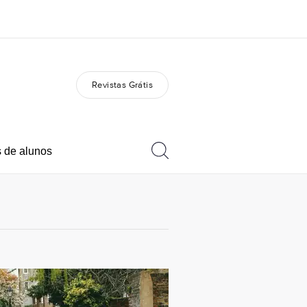
Revistas Grátis
bre nós
Carreiras
m somos
Junte-se a nós
 de alunos