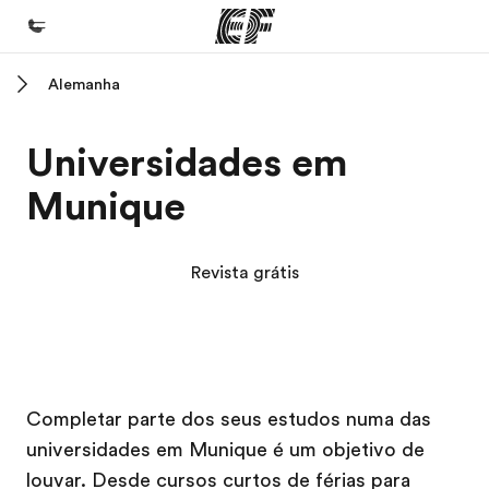
Alemanha
Início
Bem-vindo à EF
Universidades em
Programas
Munique
Saiba tudo que oferecemos
Escritórios
Revista grátis
Encontre um escritório
Sobre nós
Quem somos
Campus EF
Campus EF
Campus EF
Campus EF
Carreiras
Completar parte dos seus estudos numa das
universidades em Munique é um objetivo de
Junte-se a nós
louvar. Desde cursos curtos de férias para