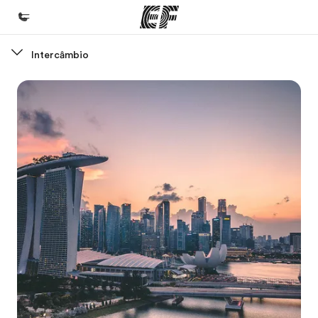
Intercâmbio
Início
Bem-vindo à EF
Programas
Saiba tudo que oferecemos
Escritórios
Encontre um escritório
Sobre nós
Quem somos
Carreiras
Junte-se a nós