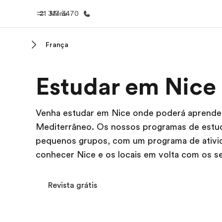
21 317 3470
Menu
França
Início
Progra
Estudar em Nice
Bem-vindo à EF
Saiba tud
oferece
Venha estudar em Nice onde poderá aprender 
Mediterrâneo. Os nossos programas de estud
pequenos grupos, com um programa de ativid
conhecer Nice e os locais em volta com os s
Revista grátis