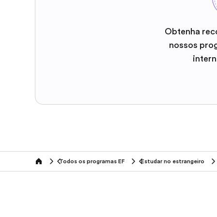
Obtenha rec
nossos pro
inter
Todos os programas EF
Estudar no estrangeiro
home