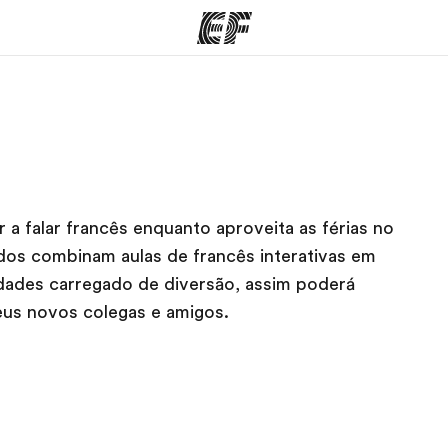
mas
Escritórios
So
o que
Encontre um escritório
Que
mos
a falar francês enquanto aproveita as férias no
os combinam aulas de francês interativas em
ades carregado de diversão, assim poderá
eus novos colegas e amigos.