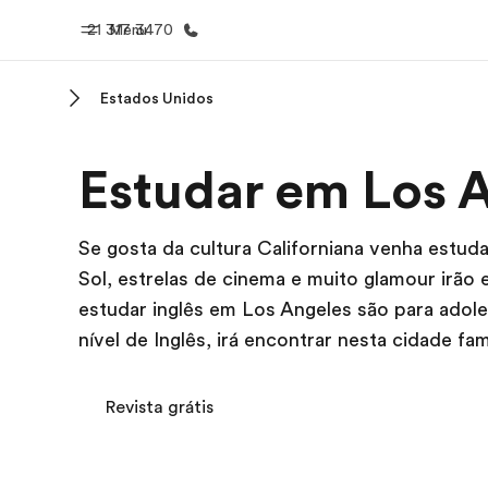
21 317 3470
Menu
Estados Unidos
Início
Progra
Estudar em Los 
Bem-vindo à EF
Saiba tud
oferece
Se gosta da cultura Californiana venha estu
Sol, estrelas de cinema e muito glamour irã
estudar inglês em Los Angeles são para adol
nível de Inglês, irá encontrar nesta cidade f
Revista grátis