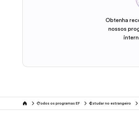
Obtenha rec
nossos pro
inter
Todos os programas EF
Estudar no estrangeiro
home