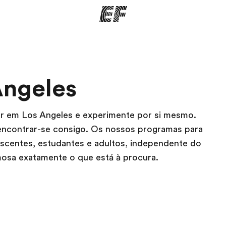
mas
Escritórios
So
Angeles
o que
Encontre um escritório
Que
mos
dar em Los Angeles e experimente por si mesmo.
o encontrar-se consigo. Os nossos programas para
escentes, estudantes e adultos, independente do
amosa exatamente o que está à procura.