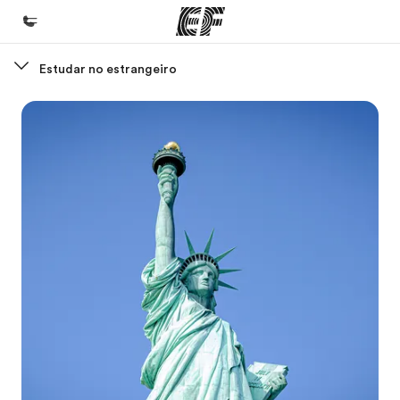
Estudar no estrangeiro
Início
Bem-vindo à EF
Programas
Saiba tudo que oferecemos
Escritórios
Encontre um escritório
Sobre nós
Quem somos
Carreiras
Junte-se a nós