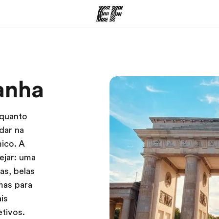
mas
Escritórios
So
anha
o que
Encontre um escritório
Que
mos
nquanto
dar na
ico. A
ejar: uma
as, belas
mas para
is
tivos.