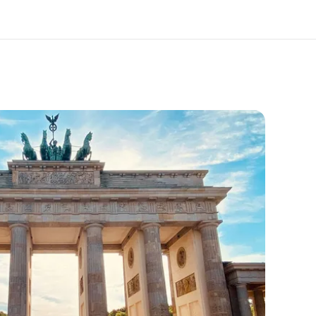
bre nós
Carreiras
m somos
Junte-se a nós