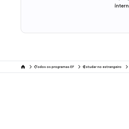
inter
Todos os programas EF
Estudar no estrangeiro
home