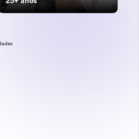
25+ anos
idades