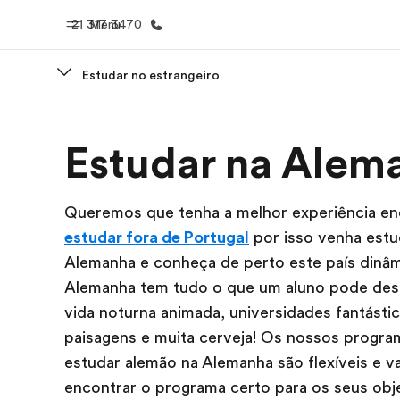
21 317 3470
Menu
Estudar no estrangeiro
Início
Progra
Estudar na Alem
Bem-vindo à EF
Saiba tud
oferece
Queremos que tenha a melhor experiência e
estudar fora de Portugal
por isso venha estu
Alemanha e conheça de perto este país dinâm
Alemanha tem tudo o que um aluno pode des
vida noturna animada, universidades fantástic
paisagens e muita cerveja! Os nossos progra
estudar alemão na Alemanha são flexíveis e va
encontrar o programa certo para os seus obje